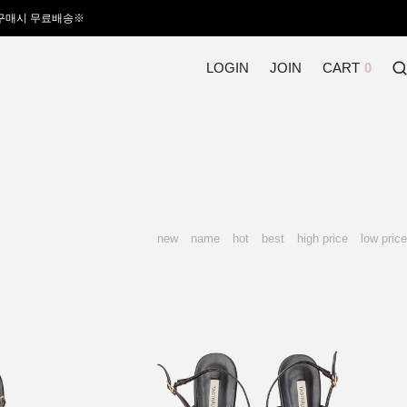
 구매시 무료배송※
LOGIN
JOIN
CART
0
new
name
hot
best
high price
low price