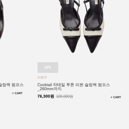
30%
리뷰 0
 슬링백 펌프스
Cocktail 칵테일 투톤 리본 슬링백 펌프스
_260mm까지
+ CART
76,300원
109,000원
+ CART