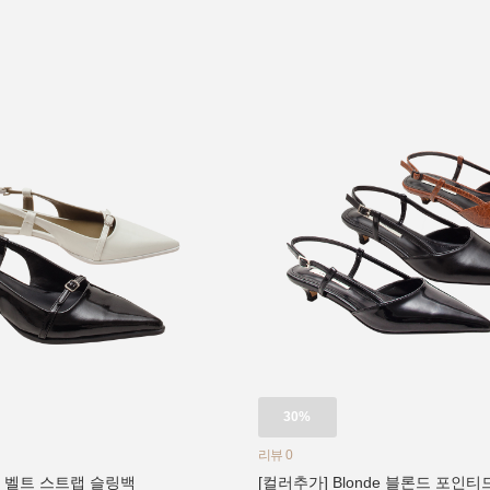
30%
리뷰 0
벤더 벨트 스트랩 슬링백
[컬러추가] Blonde 블론드 포인