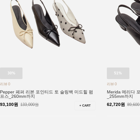
30%
51%
리뷰 0
리뷰 0
Pepper 페퍼 리본 포인티드 토 슬링백 미드힐 펌
Merida 메리다
프스_260mm까지
_255mm까지
93,100원
62,720원
133,000원
89,60
+ CART