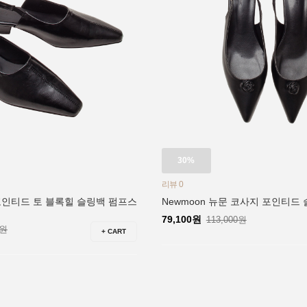
30%
리뷰 0
 포인티드 토 블록힐 슬링백 펌프스
Newmoon 뉴문 코사지 포인티드
79,100원
113,000원
0원
+ CART