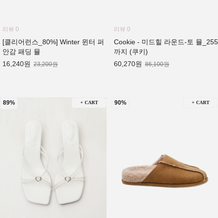
리뷰 0
리뷰 0
[클리어런스_80%] Winter 윈터 퍼
Cookie - 미드힐 라운드-토 뮬_255
안감 패딩 뮬
까지 (쿠키)
16,240원
60,270원
23,200원
86,100원
89%
90%
+ CART
+ CART