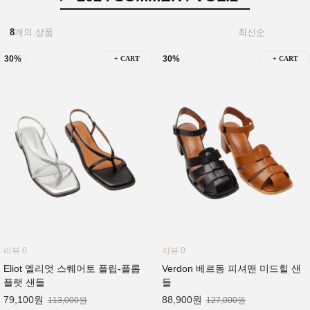
8
개의 상품
30%
30%
+ CART
+ CART
리뷰 0
리뷰 0
Eliot 엘리엇 스퀘어토 플립-플롭
Verdon 베르동 피셔맨 미드힐 샌
플랫 샌들
들
79,100원
88,900원
113,000원
127,000원