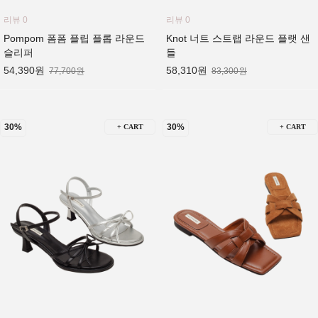
리뷰 0
리뷰 0
Pompom 폼폼 플립 플롭 라운드
Knot 너트 스트랩 라운드 플랫 샌
슬리퍼
들
54,390원
58,310원
77,700원
83,300원
30%
30%
+ CART
+ CART