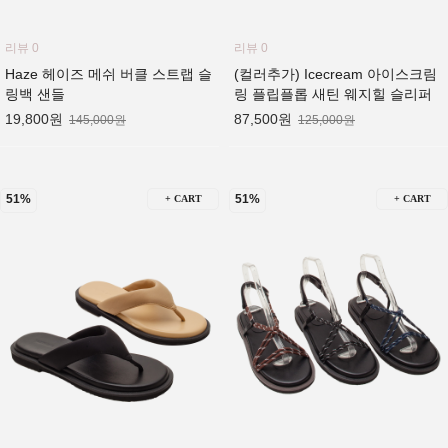
리뷰 0
리뷰 0
Haze 헤이즈 메쉬 버클 스트랩 슬
(컬러추가) Icecream 아이스크림
링백 샌들
링 플립플롭 새틴 웨지힐 슬리퍼
19,800원
87,500원
145,000원
125,000원
51%
51%
+ CART
+ CART