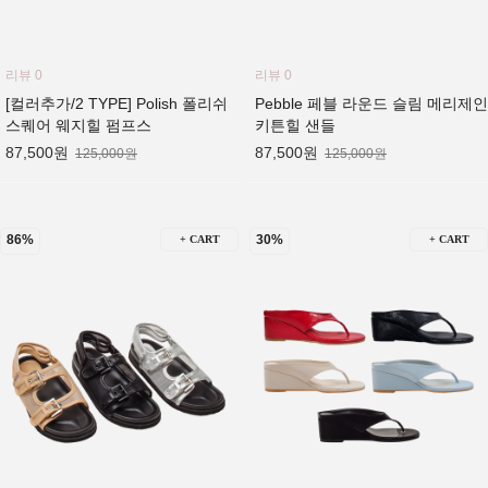
리뷰 0
리뷰 0
[컬러추가/2 TYPE] Polish 폴리쉬
Pebble 페블 라운드 슬림 메리제인
스퀘어 웨지힐 펌프스
키튼힐 샌들
87,500원
87,500원
125,000원
125,000원
86%
30%
+ CART
+ CART