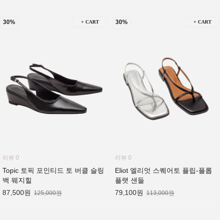
30%
30%
+ CART
+ CART
리뷰 0
리뷰 0
Topic 토픽 포인티드 토 버클 슬링
Eliot 엘리엇 스퀘어토 플립-플롭
백 웨지힐
플랫 샌들
87,500원
79,100원
125,000원
113,000원