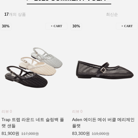
17
개의 상품
30%
30%
+ CART
+ CART
리뷰 0
리뷰 0
Trap 트랩 라운드 네트 슬링백 플
Aden 에이든 메쉬 버클 메리제인
랫 샌들
플랫
81,900원
83,300원
117,000원
119,000원