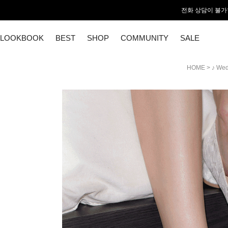
전화 상담이 불가
LOOKBOOK
BEST
SHOP
COMMUNITY
SALE
HOME
>
♪ Wed