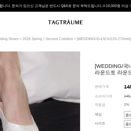
합니다. 문의가 있으신 고객님은 반드시 Q&A로 문의 부탁드립니다.※10,000원 이상
ding Shoes
>
2026 SpringㅣSecond Colletion
> [WEDDING/국내제작/220-270m
[WEDDING/국내
라운드토 라운드
14
판매가격
소비자가격
145
적립금
2%
색상
사이즈