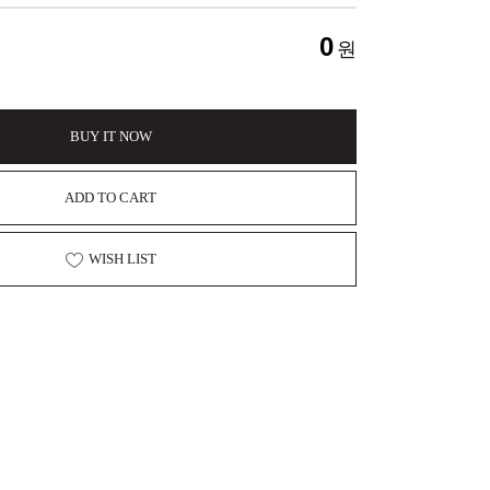
0
원
BUY IT NOW
ADD TO CART
WISH LIST