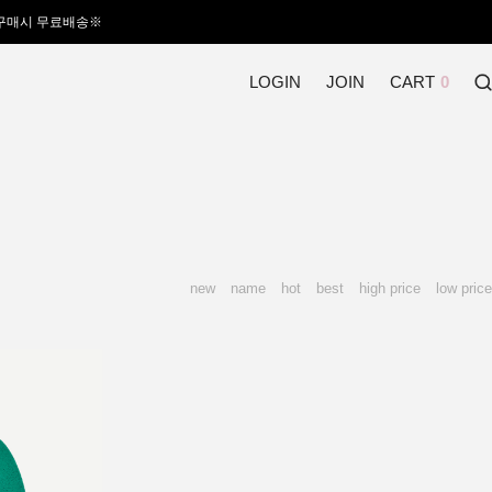
 구매시 무료배송※
LOGIN
JOIN
CART
0
new
name
hot
best
high price
low price